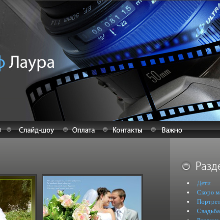
Дети
Скоро м
Портре
Свадьба