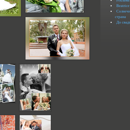
Реклама
Beatrice
Солнечн
страна
До свад