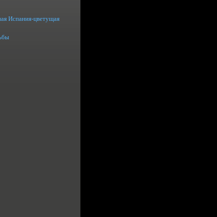
ая Испания-цветущая
ьбы