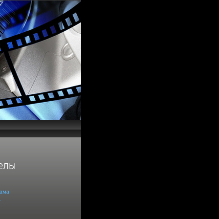
ама
т